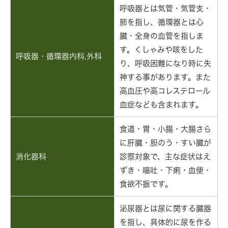
呼吸器とは気管・気管支・
肺を指し、循環器とは心
臓・全身の血管を指しま
す。くしゃみや咳をした
呼吸器・循環器内科,外科
り、呼吸困難になり時に失
神する事があります。また
高血圧や高コレステロール
血症なども含まれます。
食道・胃・小腸・大腸さら
に肝臓・胆のう・すい臓が
消化器科
診察対象で、主な症状はえ
ずき・嘔吐・下痢・血便・
食欲不振です。
泌尿器とは尿に関する臓器
を指し、具体的に尿を作る