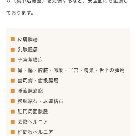
Ｕ（集中治療室）を完備するなど、安全面にも配慮し
ております。
皮膚腫瘍
乳腺腫瘍
子宮蓄膿症
胃・腸・脾臓・卵巣・子宮・精巣・舌下の腫瘍
歯周病・歯根膿瘍
唾液腺嚢胞
膀胱結石・尿道結石
肛門周囲腺腫
会陰ヘルニア
椎間板ヘルニア