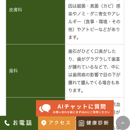
因は細菌・真菌（カビ）感
皮膚科
染やノミ・ダニ寄生やアレ
ルギー（食事・環境・その
他）やアトピーなどがあり
ます。
歯石がひどく口臭がした
り、歯がグラグラして歯茎
が腫れているなどで、中に
歯科
は歯周病の影響で目の下が
腫れて膿んでくる場合もあ
ります。
目ヤニが多い・白目が充血
している・涙が多い・目が
眼科
渇いた感じ（ドライア
イ）・目をシバシバするな