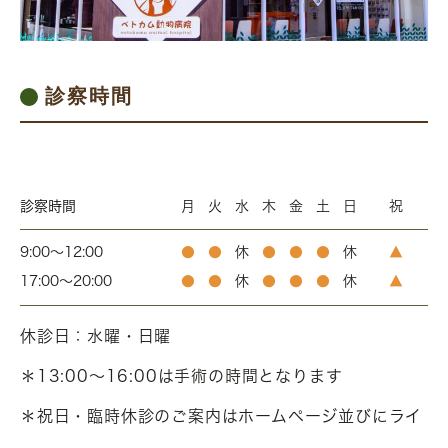
診察時間
診察時間
月
火
水
木
金
土
日
祝
9:00～12:00
●
●
休
●
●
●
休
▲
17:00～20:00
●
●
休
●
●
●
休
▲
休診日：水曜・日曜
＊13:00～16:00は手術の時間となります
＊祝日・臨時休診のご案内はホームページ並びにライ