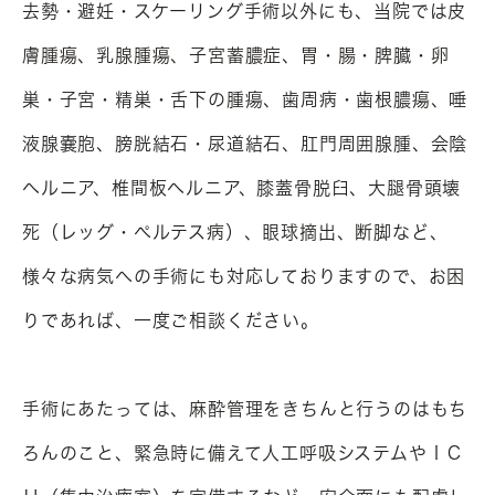
去勢・避妊・スケーリング手術以外にも、当院では皮
膚腫瘍、乳腺腫瘍、子宮蓄膿症、胃・腸・脾臓・卵
巣・子宮・精巣・舌下の腫瘍、歯周病・歯根膿瘍、唾
液腺嚢胞、膀胱結石・尿道結石、肛門周囲腺腫、会陰
ヘルニア、椎間板ヘルニア、膝蓋骨脱臼、大腿骨頭壊
死（レッグ・ぺルテス病）、眼球摘出、断脚など、
様々な病気への手術にも対応しておりますので、お困
りであれば、一度ご相談ください。

手術にあたっては、麻酔管理をきちんと行うのはもち
ろんのこと、緊急時に備えて人工呼吸システムやＩＣ