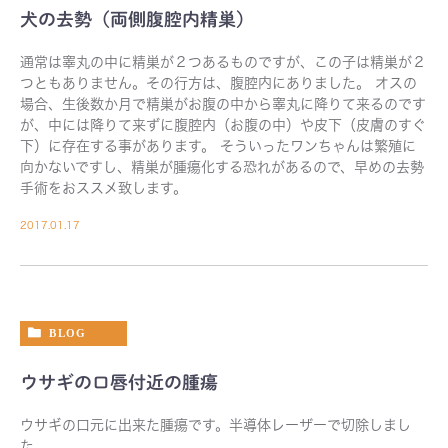
犬の去勢（両側腹腔内精巣）
通常は睾丸の中に精巣が２つあるものですが、この子は精巣が２
つともありません。その行方は、腹腔内にありました。 オスの
場合、生後数か月で精巣がお腹の中から睾丸に降りて来るのです
が、中には降りて来ずに腹腔内（お腹の中）や皮下（皮膚のすぐ
下）に存在する事があります。 そういったワンちゃんは繁殖に
向かないですし、精巣が腫瘍化する恐れがあるので、早めの去勢
手術をおススメ致します。
2017.01.17
BLOG
ウサギの口唇付近の腫瘍
ウサギの口元に出来た腫瘍です。半導体レーザーで切除しまし
た。