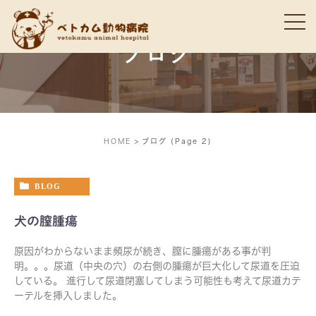
ブログ
HOME
ブログ
(Page 2)
BLOG
犬の膣腫瘍
原因がわからないまま頻尿が続き、膣に腫瘍がある事が判
明。。。尿道（中央の穴）の右側の腫瘍が巨大化して尿道を圧迫
している。 進行して尿道閉塞してしまう可能性も考えて尿道カテ
ーテルを挿入しました。