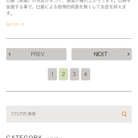
臼歯（奥歯）の炎症がきつく、歯茎が腫れ上がってます。臼歯を
抜歯する事で、臼歯による物理的刺激を無くして炎症を抑えま
す。
2017.01.17
PREV
NEXT
1
2
3
4
CATEGORY